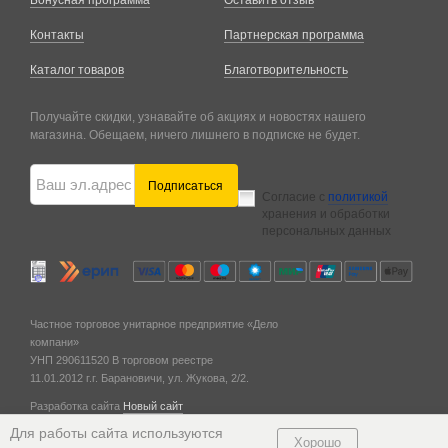
Бонусная программа
Оставить отзыв
Контакты
Партнерская программа
Каталог товаров
Благотворительность
Получайте скидки, узнавайте об акциях и новостях нашего
магазина. Обещаем, ничего лишнего в подписке не будет.
Подписаться
Согласие с
политикой
хранения и обработки
персональных данных
Частное торговое унитарное предприятие «Дело
компани»
УНП 290611520
В торговом реестре
11.01.2012 г.
г. Барановичи,
ул. Жукова, 2/2.
Разработка сайта
Новый сайт
© 2011 — 2026
Для работы сайта используются
Хорошо