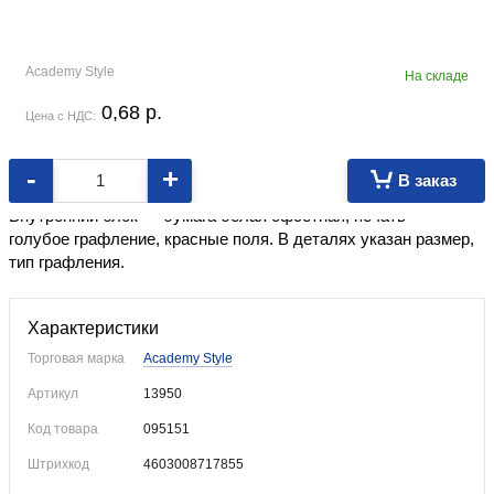
Academy Style
На складе
0,68
p.
Цена с НДС:
-
+
В заказ
Формат ≈А5.
Обложка из мелованного картона, ВД-лак.
Внутренний блок — бумага белая офсетная, печать —
голубое графление, красные поля. В деталях указан размер,
тип графления.
Характеристики
Торговая марка
Academy Style
Артикул
13950
Код товара
095151
Штрихкод
4603008717855