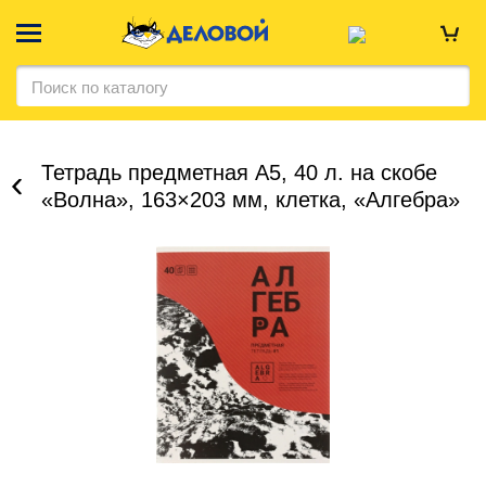
Тетрадь предметная А5, 40 л. на скобе
«Волна», 163×203 мм, клетка, «Алгебра»