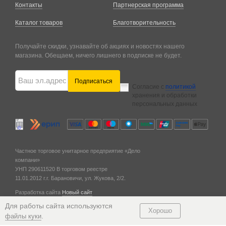
Контакты
Партнерская программа
Каталог товаров
Благотворительность
Получайте скидки, узнавайте об акциях и новостях нашего
магазина. Обещаем, ничего лишнего в подписке не будет.
Подписаться
Согласие с
политикой
хранения и обработки
персональных данных
Частное торговое унитарное предприятие «Дело
компани»
УНП 290611520
В торговом реестре
11.01.2012 г.
г. Барановичи,
ул. Жукова, 2/2.
Разработка сайта
Новый сайт
© 2011 — 2026
Для работы сайта используются
Хорошо
.
файлы куки