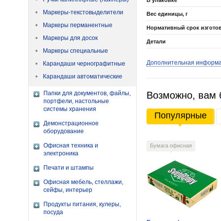
В упаковке
Маркеры-текстовыделители
Вес единицы, г
Маркеры перманентные
Нормативный срок изгото
Маркеры для досок
Детали
Маркеры специальные
Дополнительная информ
Карандаши чернографитные
Карандаши автоматические
Папки для документов, файлы,
Возможно, вам 
портфели, настольные
системы хранения
Популярные
Демонстрационное
оборудование
Офисная техника и
Бумага офисная
электроника
Печати и штампы
Офисная мебель, стеллажи,
сейфы, интерьер
Продукты питания, кулеры,
посуда