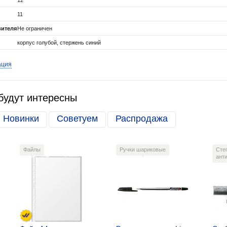
12
11
вителя
Не ограничен
корпус голубой, стержень синий
ация
будут интересны
Новинки
Советуем
Распродажа
Файлы
Ручки шариковые
Сте
ант