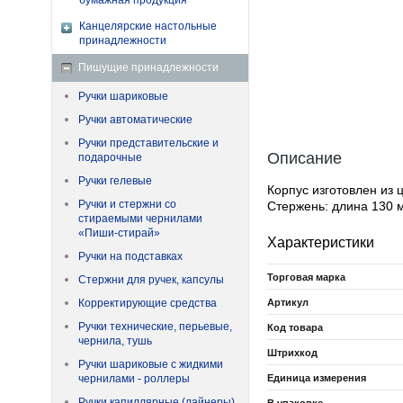
бумажная продукция
Канцелярские настольные
принадлежности
Пишущие принадлежности
Ручки шариковые
Ручки автоматические
Ручки представительские и
Описание
подарочные
Ручки гелевые
Корпус изготовлен из 
Ручки и стержни со
Стержень: длина 130 
стираемыми чернилами
«Пиши-стирай»
Характеристики
Ручки на подставках
Торговая марка
Стержни для ручек, капсулы
Корректирующие средства
Артикул
Ручки технические, перьевые,
Код товара
чернила, тушь
Штрихкод
Ручки шариковые с жидкими
чернилами - роллеры
Единица измерения
Ручки капиллярные (лайнеры)