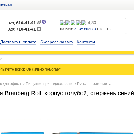
тнерам
4,83
610-41-41
(029)
710-41-41
на базе
3 135
оценок
клиентов
(029)
Доставка и оплата
Экспресс-заявка
Контакты
льзуйте поиск. Он сильно
помогает
ов для офиса
Пишущие принадлежности
Ручки шариковые
 Brauberg Roll, корпус голубой, стержень синий