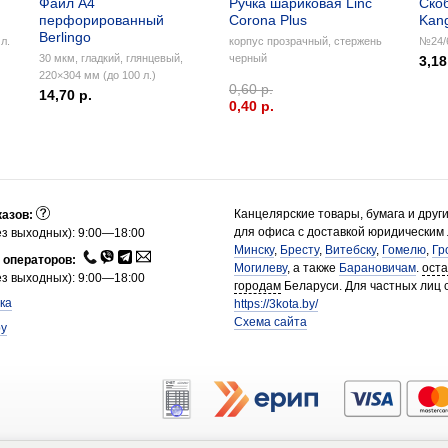
Файл А4
Ручка шариковая Linc
Ско
перфорированный
Corona Plus
Kan
Berlingo
л.
корпус прозрачный, стержень
№24/6
30 мкм, гладкий, глянцевый,
черный
3,18
220×304 мм (до 100 л.)
0,60 р.
14,70 р.
0,40 p.
Канцелярские товары, бумага и друг
казов:
для офиса с доставкой юридическим
з выходных): 9:00—18:00
Минску
,
Бресту
,
Витебску
,
Гомелю
,
Гр
 операторов:
Могилеву
, а также
Барановичам
.
ост
з выходных): 9:00—18:00
городам
Беларуси. Для частных лиц 
ка
https://3kota.by/
Схема сайта
by