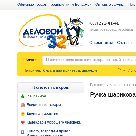
Офисные товары предприятиям Беларуси
Оптовые закупки
Пар
271-41-41
(017)
заказ товаров для офиса
О компании
Отзывы
Поиск
Например:
бумага для принтера
,
дырокол
Испо
Главная
Каталог товар
Каталог товаров
Ручка шариковая
Избранное
Бюджетные товары
Двойная гарантия
Календари Хорошего человека
Бумага, тетради и другая