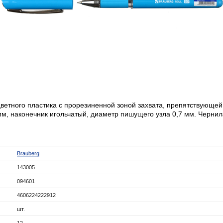
цветного пластика с прорезиненной зоной захвата, препятствующе
мм, наконечник игольчатый, диаметр пишущего узла 0,7 мм. Чернил
Brauberg
143005
094601
4606224222912
шт.