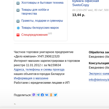
Бумага офисная
Хозтовары и бытовая техника
SvetoCopy
Товары для хобби и
А4 (210×297 мм), 80 г/м², 500 
творчества
13,44 р.
Грамоты, подарки и сувениры
Товары белорусских марок
185
Спецпредложения
Частное торговое унитарное предприятие
Обработка за
«Дело компани» УНП 290611520
Ежедневно (бе
Интернет-магазин зарегистрирован в торговом
Консультация
реестре 11.01.2012 г. за №159634
Ежедневно (бе
Адреса, телефоны и схемы проезда
Экспресс-заяв
наших объектов в городах Беларуси
Информация о магазине
info@delovoy.
Работаем с юридическими лицами и ИП
Поделиться: