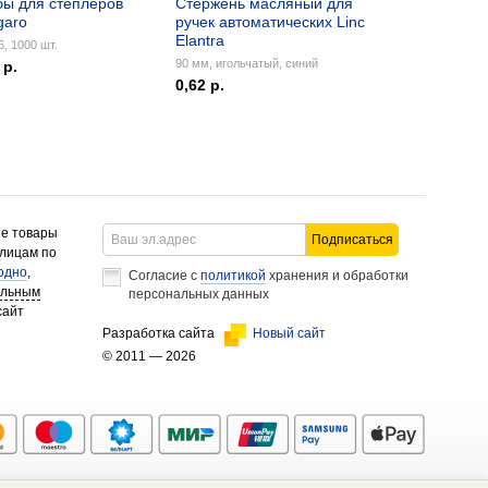
бы для степлеров
Стержень масляный для
garo
ручек автоматических Linc
Elantra
, 1000 шт.
90 мм, игольчатый, синий
 р.
0,62 р.
ие товары
Подписаться
 лицам по
одно
,
Согласие с
политикой
хранения и обработки
альным
персональных данных
сайт
Разработка сайта
Новый сайт
© 2011 — 2026