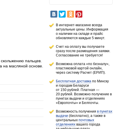
В интернет-магазине всегда
актуальные цены. Информация
о наличии
на складе
и прайс
обновляются каждые 5 минут.
Счет на оплату вы получаете
сразу после размещения заявки.
Согласование не требуется!
й скольжению пальцев.
Возможна оплата «по безналу»,
а на масляной основе.
пластиковой картой онлайн,
через систему Расчет (ЕРИП).
Бесплатная доставка
по Минску
и городам
Беларуси
от 150 рублей
. Платная —
20 рублей.
Возможно получение в
пунктах выдачи и отделениях
«Европочты» и Белпочты.
Возможность получения
в пунктах
выдачи
(бесплатно), а также в
центральных
почтовых
отделениях
вашего города
за небольшую плату.