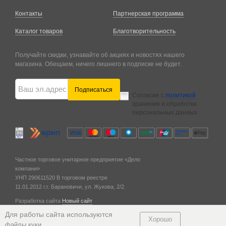
Контакты
Партнерская программа
Каталог товаров
Благотворительность
Получайте скидки, узнавайте об акциях и новостях нашего
магазина. Обещаем, ничего лишнего в подписке не будет.
Подписаться
Согласие с
политикой
хранения и обработки
персональных данных
Частное торговое унитарное предприятие «Дело
компани»
УНП 290611520
В торговом реестре
11.01.2012 г.
г. Барановичи,
ул. Жукова, 2/2.
Разработка сайта
Новый сайт
© 2011 — 2026
Для работы сайта используются
Хорошо
.
файлы куки