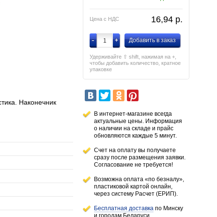
16,94
p.
Цена с НДС
-
+
Добавить в заказ
Удерживайте ⇧ shift, нажимая на +,
чтобы добавить количество, кратное
упаковке
тика. Наконечник
В интернет-магазине всегда
актуальные цены. Информация
о наличии
на складе
и прайс
обновляются каждые 5 минут.
Счет на оплату вы получаете
сразу после размещения заявки.
Согласование не требуется!
Возможна оплата «по безналу»,
пластиковой картой онлайн,
через систему Расчет (ЕРИП).
Бесплатная доставка
по Минску
и городам
Беларуси