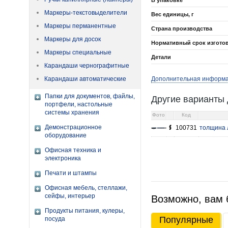
В упаковке
Маркеры-текстовыделители
Вес единицы, г
Маркеры перманентные
Страна производства
Маркеры для досок
Нормативный срок изгото
Маркеры специальные
Детали
Карандаши чернографитные
Карандаши автоматические
Дополнительная информ
Папки для документов, файлы,
Другие варианты 
портфели, настольные
системы хранения
Фото
Код
Демонстрационное
100731
толщина 
оборудование
Офисная техника и
электроника
Печати и штампы
Офисная мебель, стеллажи,
сейфы, интерьер
Возможно, вам 
Продукты питания, кулеры,
Популярные
посуда