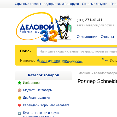
Офисные товары предприятиям Беларуси
Оптовые закупки
Пар
271-41-41
(017)
заказ товаров для офиса
О компании
Отзывы
Поиск
Например:
бумага для принтера
,
дырокол
Испо
Главная
Каталог товар
Каталог товаров
Роллер Schneid
Избранное
Бюджетные товары
Двойная гарантия
Календари Хорошего человека
Бумага, тетради и другая