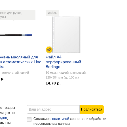
ржни для ручек,
Файлы
сулы
ржень масляный для
Файл А4
к автоматических Linc
перфорированный
tra
Berlingo
, игольчатый, синий
30 мкм, гладкий, глянцевый,
220×304 мм (до 100 л.)
 р.
14,70 р.
ие товары
Подписаться
 лицам по
одно
,
Согласие с
политикой
хранения и обработки
альным
персональных данных