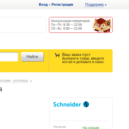
Вход
и
Регистрация
Поддержка
Ваш заказ пуст
Найти
Выберите товар, введите
кол-во и добавьте в заказ
нилами - роллеры
й
Наличие
На складе