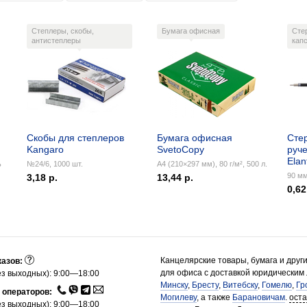
Степлеры, скобы,
Бумага офисная
Сте
антистеплеры
кап
Скобы для степлеров
Бумага офисная
Сте
Kangaro
SvetoCopy
руче
Elan
ь
№24/6, 1000 шт.
А4 (210×297 мм), 80 г/м², 500 л.
90 мм
3,18 р.
13,44 р.
0,62
Канцелярские товары, бумага и друг
казов:
для офиса с доставкой юридическим
з выходных): 9:00—18:00
Минску
,
Бресту
,
Витебску
,
Гомелю
,
Гр
 операторов:
Могилеву
, а также
Барановичам
.
ост
з выходных): 9:00—18:00