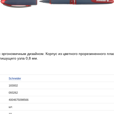
 эргономичным дизайном. Корпус из цветного прорезиненного плас
пишущего узла 0,8 мм.
Schneider
183002
093262
4004675098566
шт.