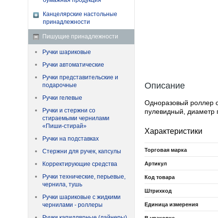
бумажная продукция
Канцелярские настольные
принадлежности
Пишущие принадлежности
Ручки шариковые
Ручки автоматические
Ручки представительские и
Описание
подарочные
Ручки гелевые
Одноразовый роллер с
Ручки и стержни со
пулевидный, диаметр 
стираемыми чернилами
«Пиши-стирай»
Характеристики
Ручки на подставках
Торговая марка
Стержни для ручек, капсулы
Корректирующие средства
Артикул
Ручки технические, перьевые,
Код товара
чернила, тушь
Штрихкод
Ручки шариковые с жидкими
чернилами - роллеры
Единица измерения
Ручки капиллярные (лайнеры)