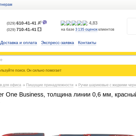
тнерам
4,83
610-41-41
(029)
710-41-41
на базе
3 135
оценок
клиентов
(029)
Доставка и оплата
Экспресс-заявка
Контакты
льзуйте поиск. Он сильно
помогает
ов для офиса
Пишущие принадлежности
Ручки шариковые с жидкими чер
er One Business, толщина линии 0,6 мм, красны