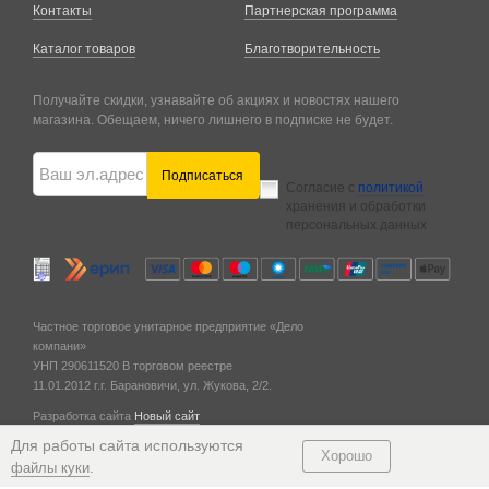
Контакты
Партнерская программа
Каталог товаров
Благотворительность
Получайте скидки, узнавайте об акциях и новостях нашего
магазина. Обещаем, ничего лишнего в подписке не будет.
Подписаться
Согласие с
политикой
хранения и обработки
персональных данных
Частное торговое унитарное предприятие «Дело
компани»
УНП 290611520
В торговом реестре
11.01.2012 г.
г. Барановичи,
ул. Жукова, 2/2.
Разработка сайта
Новый сайт
© 2011 — 2026
Для работы сайта используются
Хорошо
.
файлы куки