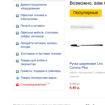
Возможно, вам 
Демонстрационное
оборудование
Популярные
Офисная техника и
электроника
Печати и штампы
Ручки шариковые
Офисная мебель, стеллажи,
сейфы, интерьер
Продукты питания, кулеры,
посуда
Хозтовары и бытовая техника
Товары для хобби и
Ручка шариковая Linc
творчества
Corona Plus
Грамоты, подарки и сувениры
корпус прозрачный, стержен
черный
Товары белорусских марок
0,60 р.
182
Спецпредложения
0,40 p.