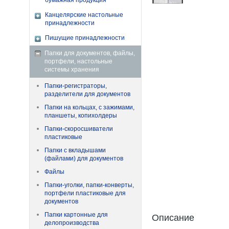
бумажная продукция
Канцелярские настольные
принадлежности
Пишущие принадлежности
Папки для документов, файлы,
портфели, настольные
системы хранения
Папки-регистраторы,
разделители для документов
Папки на кольцах, с зажимами,
планшеты, копихолдеры
Папки-скоросшиватели
пластиковые
Папки с вкладышами
(файлами) для документов
Файлы
Папки-уголки, папки-конверты,
портфели пластиковые для
документов
Папки картонные для
Описание
делопроизводства