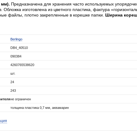
 мм).
Предназначена для хранения часто используемых упорядоче
в. Обложка изготовлена из цветного пластика, фактура «горизонта
ые файлы, плотно закрепленные в корешке папки.
Ширина корешк
Berlingo
DB4_40510
090384
4260765538620
шт.
24
243
вителя
не ограничен
толщина пластика 0,7 мм, аквамарин
ация