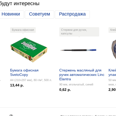
будут интересны
Новинки
Советуем
Распродажа
Бумага офисная
Стержни для ручек,
Кле
капсулы
Бумага офисная
Стержень масляный для
Кле
SvetoCopy
ручек автоматических Linc
упа
Elantra
ь
А4 (210×297 мм), 80 г/м², 500 л.
50 мм
90 мм, игольчатый, синий
мкм, 
13,44 р.
0,62 р.
2,90