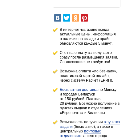
В интернет-магазине всегда
актуальные цены. Информация
о наличии
на складе
и прайс
обновляются каждые 5 минут.
Счет на оплату вы получаете
сразу после размещения заявки.
Согласование не требуется!
Возможна оплата «по безналу»,
пластиковой картой онлайн,
через систему Расчет (ЕРИП).
Бесплатная доставка
по Минску
и городам
Беларуси
от 150 рублей
. Платная —
20 рублей.
Возможно получение в
пунктах выдачи и отделениях
«Европочты» и Белпочты.
Возможность получения
в пунктах
выдачи
(бесплатно), а также в
центральных
почтовых
отделениях
вашего города