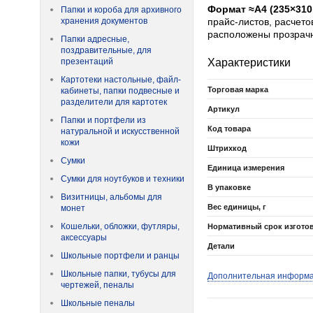
Формат ≈А4 (235×310
Папки и короба для архивного
хранения документов
прайс-листов, расчето
расположены прозрачн
Папки адресные,
поздравительные, для
Характеристики
презентаций
Картотеки настольные, файл-
Торговая марка
кабинеты, папки подвесные и
разделители для картотек
Артикул
Папки и портфели из
Код товара
натуральной и искусственной
кожи
Штрихкод
Сумки
Единица измерения
Сумки для ноутбуков и техники
В упаковке
Визитницы, альбомы для
Вес единицы, г
монет
Кошельки, обложки, футляры,
Нормативный срок изгото
аксессуары
Детали
Школьные портфели и ранцы
Школьные папки, тубусы для
Дополнительная информ
чертежей, пеналы
Школьные пеналы