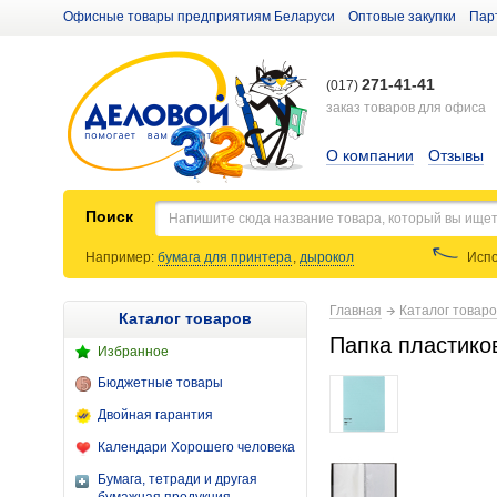
Офисные товары предприятиям Беларуси
Оптовые закупки
Пар
271-41-41
(017)
заказ товаров для офиса
О компании
Отзывы
Поиск
Например:
бумага для принтера
,
дырокол
Испо
Главная
Каталог товар
Каталог товаров
Папка пластиков
Избранное
Бюджетные товары
Двойная гарантия
Календари Хорошего человека
Бумага, тетради и другая