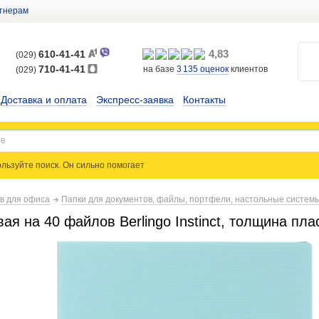
тнерам
4,83
610-41-41
(029)
710-41-41
на базе
3 135
оценок
клиентов
(029)
Доставка и оплата
Экспресс-заявка
Контакты
льзуйте поиск. Он сильно
помогает
ов для офиса
Папки для документов, файлы, портфели, настольные систем
ая на 40 файлов Berlingo Instinct, толщина пла