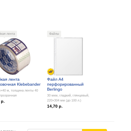
йкая лента
Файлы
йкая лента
Файл А4
ковочная Klebebander
перфорированный
Berlingo
×40 м, толщина ленты 40
прозрачная
30 мкм, гладкий, глянцевый,
220×304 мм (до 100 л.)
 р.
14,70 р.