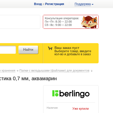
Вход
и
Регистрация
Поддержка
Ваш заказ пуст
Найти
Выберите товар, введите
кол-во и добавьте в заказ
ы хранения
Папки с вкладышами (файлами) для документов
стика 0,7 мм, аквамарин
Наличие
Уже купили