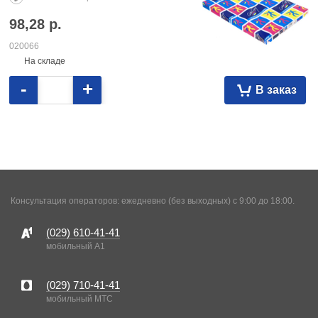
98,28
р.
020066
На складе
-
+
В заказ
Консультация операторов: ежедневно (без выходных) с 9:00 до 18:00.
(029)
610-41-41
мобильный A1
(029)
710-41-41
мобильный MTC