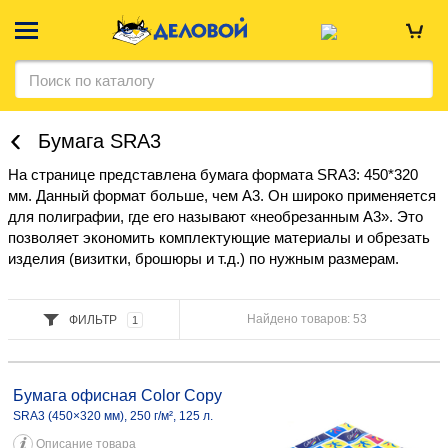
Бумага SRA3
На странице представлена бумага формата SRA3: 450*320
мм. Данный формат больше, чем А3. Он широко применяется
для полиграфии, где его называют «необрезанным А3». Это
позволяет экономить комплектующие материалы и обрезать
изделия (визитки, брошюры и т.д.) по нужным размерам.
Найдено товаров: 53
ФИЛЬТР
1
Бумага офисная Color Copy SRА3 (450×320 мм), 250 г/м², 125 л. 98,28
020066
Бумага офисная Color Copy
SRА3 (450×320 мм), 250 г/м², 125 л.
Описание товара